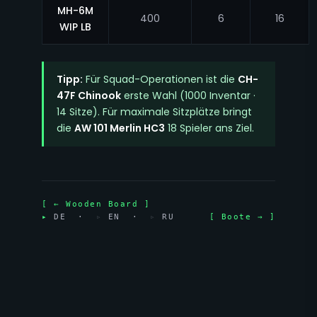
MH-6M
400
6
16
WIP LB
Tipp:
Für Squad-Operationen ist die
CH-
47F Chinook
erste Wahl (1000 Inventar ·
14 Sitze). Für maximale Sitzplätze bringt
die
AW 101 Merlin HC3
18 Spieler ans Ziel.
[ ← Wooden Board ]
▸
DE ·
▹
EN ·
▹
RU
[ Boote → ]