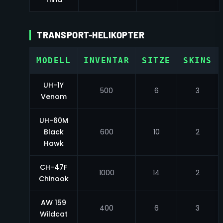
TRANSPORT-HELIKOPTER
MODELL
INVENTAR
SITZE
SKINS
UH-1Y
500
6
3
Venom
UH-60M
Black
600
10
2
Hawk
CH-47F
1000
14
2
Chinook
AW 159
400
6
3
Wildcat