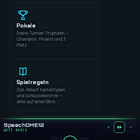
Pokale
Deine Turnier-Trophäen —
Champion, Finalist und 3.
Platz.
Spielregeln
Ziel, Ablauf, Kartentypen
und Schlüsselwörter —
alles auf einen Blick.
STATIONS
SpeechDME12
×
WEST RADIO