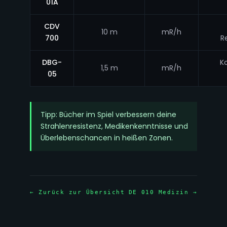
01A
CDV
10 m
mR/h
700
R
DBG-
K
1,5 m
mR/h
05
Tipp: Bücher im Spiel verbessern deine
Strahlenresistenz, Medikenkenntnisse und
Überlebenschancen in heißen Zonen.
← Zurück zur Übersicht
DE
010 Medizin →