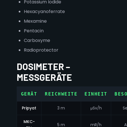
Potassium Iodide
Hexacyanoferrate
Mexamine
Pentacin
Carboxyme
Radioprotector
DOSIMETER –
MESSGERÄTE
GERÄT
REICHWEITE
EINHEIT
BES
Pripyat
3 m
μSv/h
S
MKC-
5 m
mR/h
A