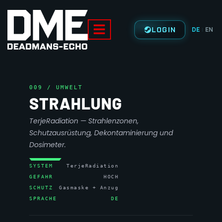
LOGIN
DE
EN
|
009 / UMWELT
STRAHLUNG
TerjeRadiation — Strahlenzonen,
Schutzausrüstung, Dekontaminierung und
Dosimeter.
SYSTEM
TerjeRadiation
GEFAHR
HOCH
SCHUTZ
Gasmaske + Anzug
SPRACHE
DE