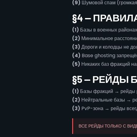
(9)
Шумовой спам (громкая 
§4 — ПРАВИЛ
(1)
Базы в военных районах
(2)
Минимальное расстояние:
(3)
Дороги и колодцы не до
(4)
Base ghosting запрещё
(5)
Никаких баз фракций на 
§5 — РЕЙДЫ 
(1)
Базы фракций → рейды 
(2)
Нейтральные базы → р
(3)
PvP-зона → рейды всег
ВСЕ РЕЙДЫ ТОЛЬКО С ВИ