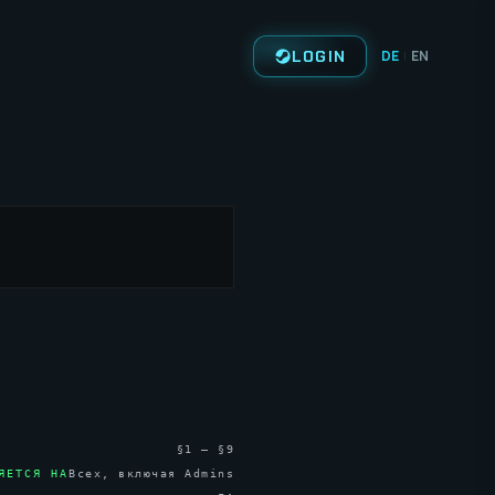
LOGIN
DE
EN
|
§1 – §9
ЯЕТСЯ НА
Всех, включая Admins