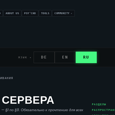
O
ABOUT US
PSY’CHO
TOOLS
COMMUNITY
DE
EN
RU
ЯЗЫК ▸
ЖИВАНИЯ
 СЕРВЕРА
РАЗДЕЛЫ
— §1 по §9. Обязательно к прочтению для всех
РАСПРОСТРАН