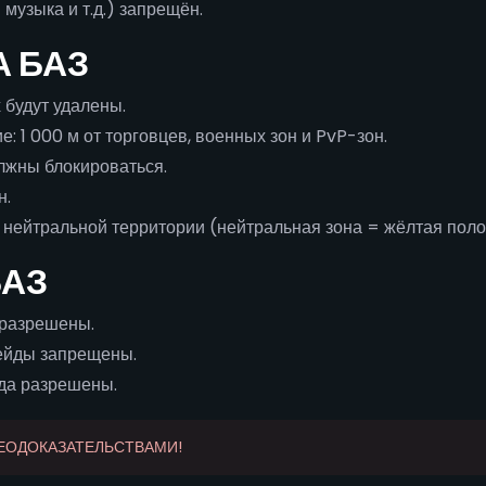
музыка и т.д.) запрещён.
А БАЗ
 будут удалены.
 1 000 м от торговцев, военных зон и PvP-зон.
лжны блокироваться.
н.
нейтральной территории (нейтральная зона = жёлтая полос
БАЗ
разрешены.
ейды запрещены.
да разрешены.
ДЕОДОКАЗАТЕЛЬСТВАМИ!