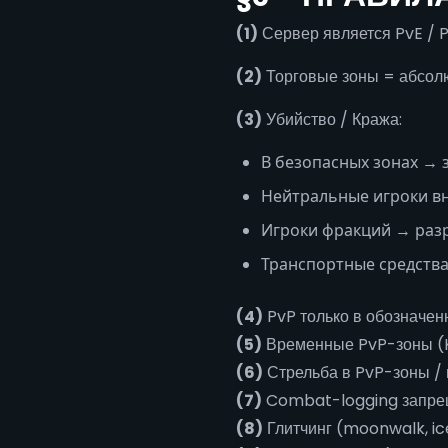
(1)
Сервер является PvE / P
(2)
Торговые зоны = абсолю
(3)
Убийство / Кража:
В безопасных зонах →
Нейтральные игроки в
Игроки фракций → раз
Транспортные средства
(4)
PvP только в обозначенн
(5)
Временные PvP-зоны (Kin
(6)
Стрельба в PvP-зоны / 
(7)
Combat-logging запрещё
(8)
Глитчинг (moonwalk, ice