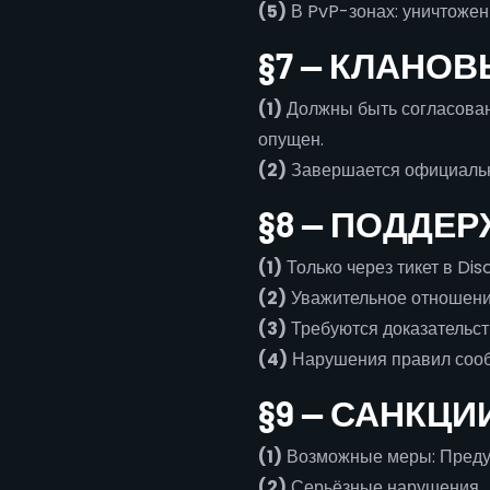
(5)
В PvP-зонах: уничтожен
§7 — КЛАНО
(1)
Должны быть согласован
опущен.
(2)
Завершается официальн
§8 — ПОДДЕ
(1)
Только через тикет в Dis
(2)
Уважительное отношение
(3)
Требуются доказательст
(4)
Нарушения правил сообщ
§9 — САНКЦИ
(1)
Возможные меры: Предуп
(2)
Серьёзные нарушения 