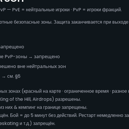
vP — PvE = нейтральные игроки · PvP = игроки фракций.
тные безопасные зоны. Защита заканчивается при выходе 
 запрещено
не PvP-зоны → запрещено
решено вне нейтральных зон
 → см. §6
ых зонах (красный на карте · ограниченное время · разное
g of the Hill, Airdrops) разрешены.
из них & кемпинг на границе запрещены.
н. Бой = до 5 минут без действий. Рестарт немедленно за
skating и т.д.) запрещён.