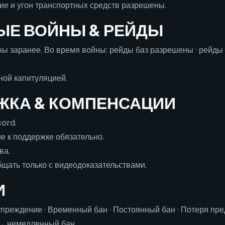
ие и угон транспортных средств разрешены.
ВЫЕ ВОЙНЫ & РЕЙДЫ
ы заранее. Во время войны: рейды баз разрешены · рейды 
ой капитуляцией.
РЖКА & КОМПЕНСАЦИИ
cord.
 к поддержке обязательно.
ва.
ать только с видеодоказательствами.
И
реждение · Временный бан · Постоянный бан · Потеря пред
→ немедленный бан.