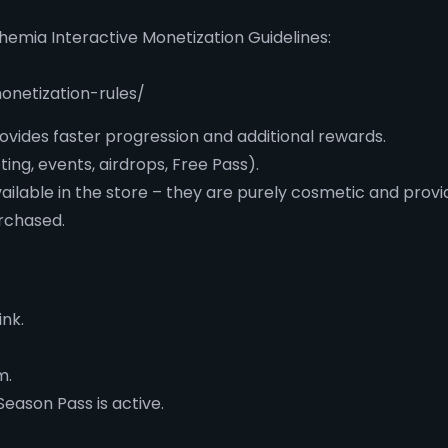
emia Interactive Monetization Guidelines:
onetization-rules/
ovides faster progression and additional rewards.
ing, events, airdrops, Free Pass).
vailable in the store – they are purely cosmetic and pro
rchased.
ink.
m.
eason Pass is active.