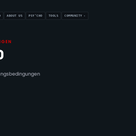
O
ABOUT US
PSY’CHO
TOOLS
COMMUNITY
N
G
E
N
O
zungsbedingungen