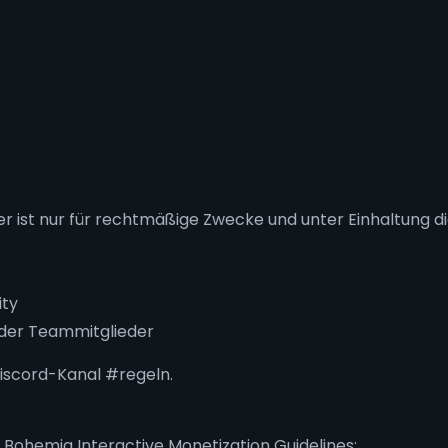
 ist nur für rechtmäßige Zwecke und unter Einhaltung di
ity
der Teammitglieder
Discord-Kanal #regeln.
Bohemia Interactive Monetization Guidelines: