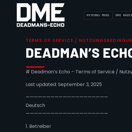
PSYERNS MODS
DME RADI
T
E
R
M
S
O
F
S
E
R
V
I
C
E
/
N
U
T
Z
U
N
G
S
B
E
D
I
N
G
U
DEADMAN’S ECH
# Deadman’s Echo – Terms of Service / Nut
Last updated: September 3, 2025
————————————————————
Deutsch
————————————————————
1. Betreiber