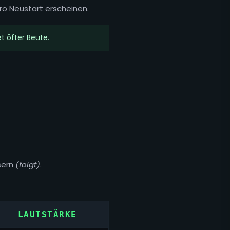
pro Neustart erscheinen.
t öfter Beute.
sern
(folgt)
.
LAUTSTÄRKE