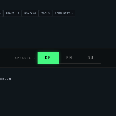
O
ABOUT US
PSY’CHO
TOOLS
COMMUNITY
DE
EN
RU
SPRACHE ▸
NDBUCH
1