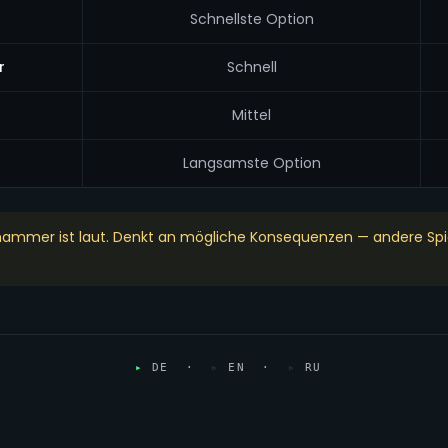
Schnellste Option
r
Schnell
Mittel
Langsamste Option
ammer ist laut. Denkt an mögliche Konsequenzen — andere Spie
▸
DE ·
▹
EN ·
▹
RU