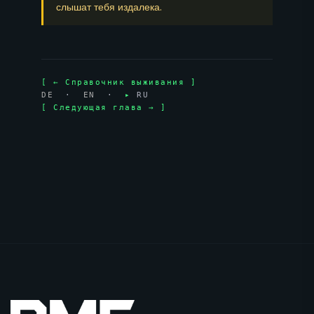
слышат тебя издалека.
[ ← Справочник выживания ]
DE
·
EN
·
▸
RU
[ Следующая глава → ]