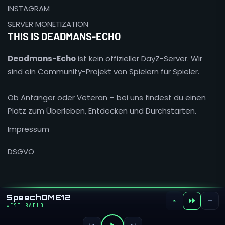
INSTAGRAM
SERVER MONETIZATION
THIS IS DEADMANS-ECHO
Deadmans-Echo
ist kein offizieller DayZ-Server. Wir
sind ein Community-Projekt von Spielern für Spieler.
Ob Anfänger oder Veteran – bei uns findest du einen
Platz zum Überleben, Entdecken und Durchstarten.
Impressum
DSGVO
STATIONS
SpeechDME12
×
WEST RADIO
COPYRIGHT © 2025 - ALL RIGHTS RESERVED BY
DEADMANS-ECHO
92.4 MHz
88.1 MHz