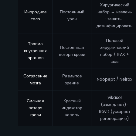
Хирургический
Инородное
Постоянный
набор → извлечь
тело
урон
· зашить ·
дезинфицировать
Полевой
Травма
Постоянная
хирургический
внутренних
потеря крови
набор / IFAK +
органов
шов
Сотрясение
Размытое
Noopept / Neirox
мозга
зрение
Vikasol
Сильная
Красный
(замедляет) ·
потеря
индикатор
Irovit (ускоряет
крови
капель
регенерацию)