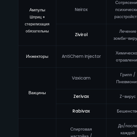
Сотрясени
Neirox
психическ
Ампулы
расстройст
Шприц +
стерилизация
Лечение
обязательны
Zivirol
зомби-вир
Химическ
Инжекторы
AntiChem Injector
отравлен
Грипп /
Vaxicam
Пневмони
Вакцины
Zerivax
Z-вирус
Rabivax
Бешенств
До/посл
Спиртовая
каждой
настойка /