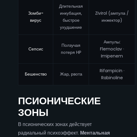
Длительная
Зомби-
инкубация,
Zivirol (ампула /
вирус
быстрое
инжектор)
ухудшение
Ампулы:
Ползучая
Сепсис
Flemoclav ·
потеря HP
Imipenem
Rifampicin ·
Бешенство
Жар, рвота
Rabinoline
ПСИОНИЧЕСКИЕ
ЗОНЫ
В псионических зонах действует
радиальный психоэффект.
Ментальная