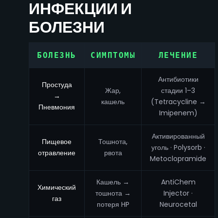
ИНФЕКЦИИ И
БОЛЕЗНИ
БОЛЕЗНЬ
СИМПТОМЫ
ЛЕЧЕНИЕ
Антибиотики
Простуда
Жар,
стадии 1–3
→
кашель
(Tetracycline →
Пневмония
Imipenem)
Активированный
Пищевое
Тошнота,
уголь · Polysorb ·
отравление
рвота
Metoclopramide
Кашель →
AntiChem
Химический
тошнота →
Injector ·
газ
потеря HP
Neurocetal