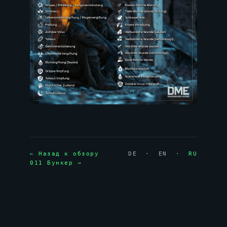
← Назад к обзору
DE
·
EN
·
RU
011 Бункер →