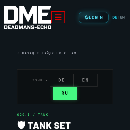
LOGIN
DE
EN
|
‹ НАЗАД К ГАЙДУ ПО СЕТАМ
DE
EN
ЯЗЫК ▸
RU
020.1 / TANK
🛡 TANK SET