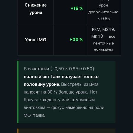
Снижение
урон
+15 %
дополнительно
урона
× 0,85
PKM, M249,
MK48 — все
Урон LMG
+30 %
ленточные
пулемёты
В сочетании (~0,59 × 0,85 ≈ 0,50):
полный сет Танк получает только
половину урона
. Выстрелы из LMG
наносят на 30 % больше урона. Нет
бонуса к хедшоту или штурмовым
винтовкам — фокус намеренно на роли
MG-танка.