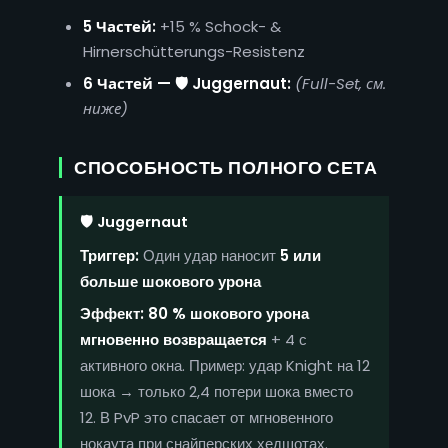
5 Частей:
+15 % Schock- &
Hirnerschütterungs-Resistenz
6 Частей — 🛡 Juggernaut:
(Full-Set, см.
ниже)
СПОСОБНОСТЬ ПОЛНОГО СЕТА
🛡 Juggernaut
Триггер:
Один удар наносит
5 или
больше шокового урона
Эффект:
80 % шокового урона
мгновенно возвращается
+ 4 с
активного окна. Пример: удар Knight на 12
шока → только 2,4 потери шока вместо
12. В PvP это спасает от мгновенного
нокаута при снайперских хедшотах.