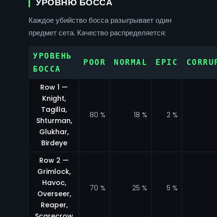
УРОВНЮ БОССА
Каждое убийство босса разыгрывает один
предмет сета. Качество распределяется:
УРОВЕНЬ
POOR
NORMAL
EPIC
CORRU
БОССА
Row 1 —
Knight,
Tagilla,
80 %
18 %
2 %
Shturman,
Glukhar,
Birdeye
Row 2 —
Grimlock,
Havoc,
70 %
25 %
5 %
Overseer,
Reaper,
Scarecrow