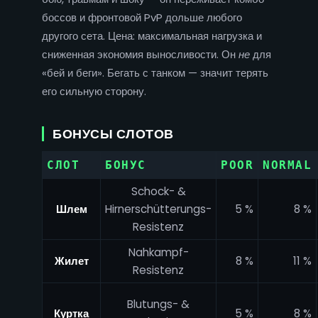
боссов и фронтовой PvP дольше любого
другого сета. Цена: максимальная нагрузка и
сниженная экономия выносливости. Он
не
для
«бей и беги». Бегать с танком — значит терять
его сильную сторону.
БОНУСЫ СЛОТОВ
СЛОТ
БОНУС
POOR
NORMAL
Schock- &
Шлем
Hirnerschütterungs-
5 %
8 %
Resistenz
Nahkampf-
Жилет
8 %
11 %
Resistenz
Blutungs- &
Куртка
5 %
8 %