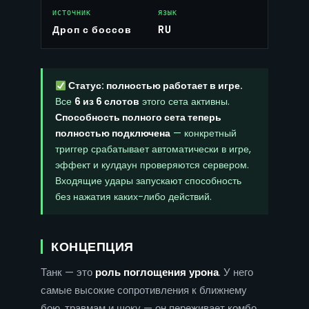
ИСТОЧНИК
ЯЗЫК
Дроп с боссов
RU
Статус: полностью работает в игре.
Все
6 из 6 слотов
этого сета активны.
Способность полного сета теперь
полностью подключена
— конкретный
триггер срабатывает автоматически в игре,
эффект и кулдаун проверяются сервером.
Входящие удары запускают способность
без нажатия каких-либо действий.
КОНЦЕПЦИЯ
Танк — это
роль поглощения урона
. У него
самые высокие сопротивления к ближнему
бою, травмам и шоку — он переживает комбо